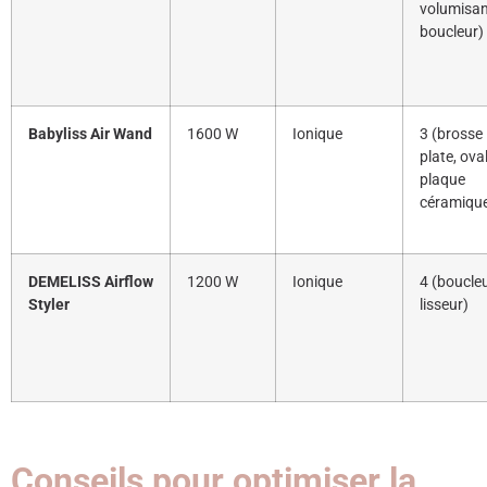
volumisan
boucleur)
Babyliss Air Wand
1600 W
Ionique
3 (brosse
plate, oval
plaque
céramiqu
DEMELISS Airflow
1200 W
Ionique
4 (boucleu
Styler
lisseur)
Conseils pour optimiser la