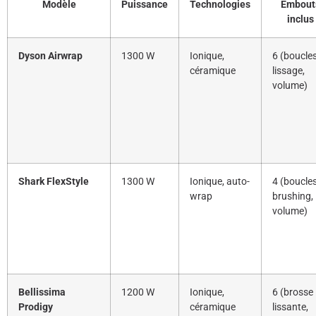
Modèle
Puissance
Technologies
Embout
inclus
Dyson Airwrap
1300 W
Ionique,
6 (boucles
céramique
lissage,
volume)
Shark FlexStyle
1300 W
Ionique, auto-
4 (boucles
wrap
brushing,
volume)
Bellissima
1200 W
Ionique,
6 (brosse
Prodigy
céramique
lissante,