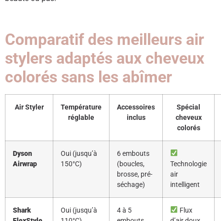
Comparatif des meilleurs air
stylers adaptés aux cheveux
colorés sans les abîmer
Air Styler
Température
Accessoires
Spécial
réglable
inclus
cheveux
colorés
Dyson
Oui (jusqu’à
6 embouts
Airwrap
150°C)
(boucles,
Technologie
brosse, pré-
air
séchage)
intelligent
Shark
Oui (jusqu’à
4 à 5
Flux
FlexStyle
110°C)
embouts
d’air doux,