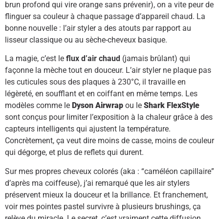
brun profond qui vire orange sans prévenir), on a vite peur de
flinguer sa couleur à chaque passage d’appareil chaud. La
bonne nouvelle : l’air styler a des atouts par rapport au
lisseur classique ou au sèche-cheveux basique.
La magie, c’est le
flux d’air chaud
(jamais brûlant) qui
façonne la mèche tout en douceur. L’air styler ne plaque pas
les cuticules sous des plaques à 230°C, il travaille en
légèreté, en soufflant et en coiffant en même temps. Les
modèles comme le
Dyson Airwrap
ou le
Shark FlexStyle
sont conçus pour limiter l’exposition à la chaleur grâce à des
capteurs intelligents qui ajustent la température.
Concrètement, ça veut dire moins de casse, moins de couleur
qui dégorge, et plus de reflets qui durent.
Sur mes propres cheveux colorés (aka : “caméléon capillaire”
d’après ma coiffeuse), j’ai remarqué que les air stylers
préservent mieux la douceur et la brillance. Et franchement,
voir mes pointes pastel survivre à plusieurs brushings, ça
relève du miracle. Le secret, c’est vraiment cette diffusion