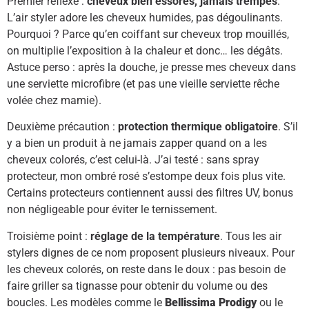
Premier réflexe :
cheveux bien essorés, jamais trempés
.
L’air styler adore les cheveux humides, pas dégoulinants.
Pourquoi ? Parce qu’en coiffant sur cheveux trop mouillés,
on multiplie l’exposition à la chaleur et donc… les dégâts.
Astuce perso : après la douche, je presse mes cheveux dans
une serviette microfibre (et pas une vieille serviette rêche
volée chez mamie).
Deuxième précaution :
protection thermique obligatoire
. S’il
y a bien un produit à ne jamais zapper quand on a les
cheveux colorés, c’est celui-là. J’ai testé : sans spray
protecteur, mon ombré rosé s’estompe deux fois plus vite.
Certains protecteurs contiennent aussi des filtres UV, bonus
non négligeable pour éviter le ternissement.
Troisième point :
réglage de la température
. Tous les air
stylers dignes de ce nom proposent plusieurs niveaux. Pour
les cheveux colorés, on reste dans le doux : pas besoin de
faire griller sa tignasse pour obtenir du volume ou des
boucles. Les modèles comme le
Bellissima Prodigy
ou le