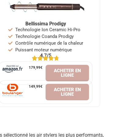
Bellissima Prodigy
Technologie Ion Ceramic Hi-Pro
Technologie Coanda Prodigy
Contrôle numérique de la chaleur
Puissant moteur numérique
4,7/5
179
,
99
€
ACHETER EN
LIGNE
149,99€
ACHETER EN
LIGNE
sélectionné les air stylers les plus performants,