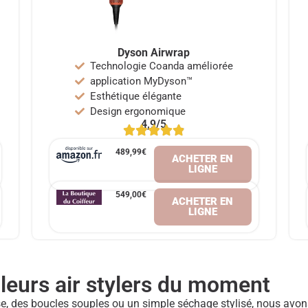
Dyson Airwrap
Technologie Coanda améliorée
application MyDyson™
Esthétique élégante
Design ergonomique
4,9/5
489,99€
ACHETER EN
LIGNE
549,00€
ACHETER EN
LIGNE
lleurs air stylers du moment
, des boucles souples ou un simple séchage stylisé, nous avons 