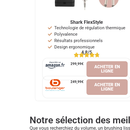
Shark FlexStyle
Technologie de régulation thermique
Polyvalence
Résultats professionnels
Design ergonomique
4,8/5
299,99€
ACHETER EN
LIGNE
249,99€
ACHETER EN
LIGNE
Notre sélection des mei
Que vous recherchiez du volume, un brushing lisse