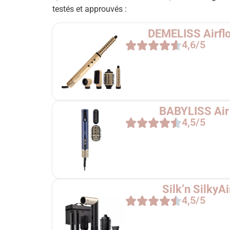
testés et approuvés :
DEMELISS Airflo
4,6/5
BABYLISS Ai
4,5/5
Silk’n SilkyAi
4,5/5