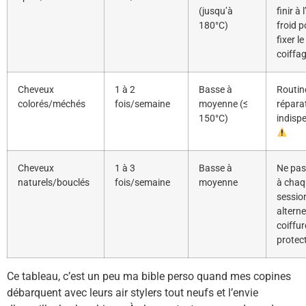
(jusqu’à
finir à l
180°C)
froid p
fixer le
coiffa
Cheveux
1 à 2
Basse à
Routin
colorés/méchés
fois/semaine
moyenne (≤
répara
150°C)
indisp
Cheveux
1 à 3
Basse à
Ne pas 
naturels/bouclés
fois/semaine
moyenne
à chaq
sessio
alterne
coiffur
protec
Ce tableau, c’est un peu ma bible perso quand mes copines
débarquent avec leurs air stylers tout neufs et l’envie