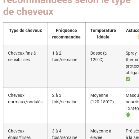
de cheveux
Type de cheveux
Fréquence
Température
Astuce
recommandée
idéale
Cheveux fins &
1 à 2
Basse (≤
Spray
sensibilisés
fois/semaine
120°C)
thermo
protec
obligat
Cheveux
2 à 3
Moyenne
Masqu
normaux/ondulés
fois/semaine
(120-150°C)
nourri
1x/se
Cheveux
3 à 4
Moyenne à
Pré-sé
épais/frisés
fois/semaine
élevée
à la se