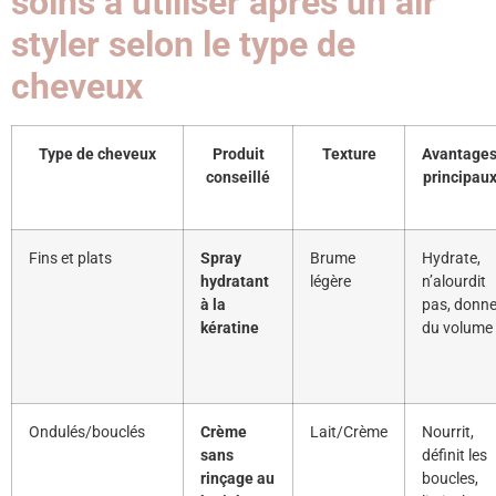
soins à utiliser après un air
styler selon le type de
cheveux
Type de cheveux
Produit
Texture
Avantage
conseillé
principau
Fins et plats
Spray
Brume
Hydrate,
hydratant
légère
n’alourdit
à la
pas, donn
kératine
du volume
Ondulés/bouclés
Crème
Lait/Crème
Nourrit,
sans
définit les
rinçage au
boucles,