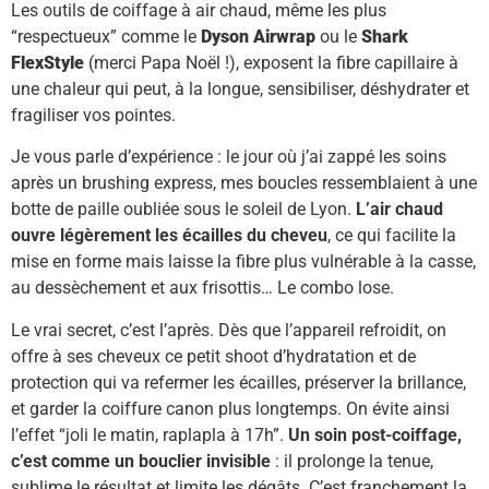
Les outils de coiffage à air chaud, même les plus
“respectueux” comme le
Dyson Airwrap
ou le
Shark
FlexStyle
(merci Papa Noël !), exposent la fibre capillaire à
une chaleur qui peut, à la longue, sensibiliser, déshydrater et
fragiliser vos pointes.
Je vous parle d’expérience : le jour où j’ai zappé les soins
après un brushing express, mes boucles ressemblaient à une
botte de paille oubliée sous le soleil de Lyon.
L’air chaud
ouvre légèrement les écailles du cheveu
, ce qui facilite la
mise en forme mais laisse la fibre plus vulnérable à la casse,
au dessèchement et aux frisottis… Le combo lose.
Le vrai secret, c’est l’après. Dès que l’appareil refroidit, on
offre à ses cheveux ce petit shoot d’hydratation et de
protection qui va refermer les écailles, préserver la brillance,
et garder la coiffure canon plus longtemps. On évite ainsi
l’effet “joli le matin, raplapla à 17h”.
Un soin post-coiffage,
c’est comme un bouclier invisible
: il prolonge la tenue,
sublime le résultat et limite les dégâts. C’est franchement la