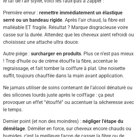
le taf de l’air styler, voici les faux-pas à zapper :
Première erreur :
remettre immédiatement un élastique
serré ou un bandeau rigide
. Après l’air chaud, la fibre est
malléable ET fragile. Résultat ? Marque disgracieuse voire
casse sur la durée. Attendez que les cheveux aient refroidi ou
choisissez une attache ultra douce.
Autre piège :
surcharger en produits
. Plus ce n’est pas mieux
! Trop d’huile ou de crème étouffe la fibre, accentue le
regraissage, et fait tomber la coiffure à plat. Une noisette
suffit, toujours chauffée dans la main avant application.
Ne jamais utiliser de soins contenant de l’alcool dénaturé ou
des silicones lourds juste après le coiffage : ça peut
provoquer un effet “étouffé” ou accentuer la sécheresse avec
le temps.
Dernier point (et non des moindres) :
négliger l’étape du
démêlage
. Démêler en force, sur cheveux encore chauds ou
humides, c’est la meilleure façon de casser la fibre ou de