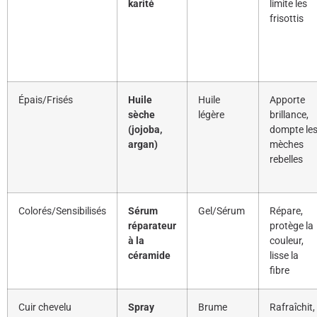
karité
limite les
frisottis
Épais/Frisés
Huile
Huile
Apporte
sèche
légère
brillance,
(jojoba,
dompte le
argan)
mèches
rebelles
Colorés/Sensibilisés
Sérum
Gel/Sérum
Répare,
réparateur
protège la
à la
couleur,
céramide
lisse la
fibre
Cuir chevelu
Spray
Brume
Rafraîchit,