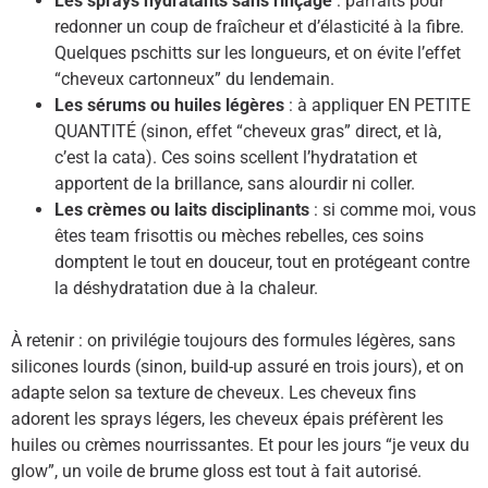
Les sprays hydratants sans rinçage
: parfaits pour
redonner un coup de fraîcheur et d’élasticité à la fibre.
Quelques pschitts sur les longueurs, et on évite l’effet
“cheveux cartonneux” du lendemain.
Les sérums ou huiles légères
: à appliquer EN PETITE
QUANTITÉ (sinon, effet “cheveux gras” direct, et là,
c’est la cata). Ces soins scellent l’hydratation et
apportent de la brillance, sans alourdir ni coller.
Les crèmes ou laits disciplinants
: si comme moi, vous
êtes team frisottis ou mèches rebelles, ces soins
domptent le tout en douceur, tout en protégeant contre
la déshydratation due à la chaleur.
À retenir : on privilégie toujours des formules légères, sans
silicones lourds (sinon, build-up assuré en trois jours), et on
adapte selon sa texture de cheveux. Les cheveux fins
adorent les sprays légers, les cheveux épais préfèrent les
huiles ou crèmes nourrissantes. Et pour les jours “je veux du
glow”, un voile de brume gloss est tout à fait autorisé.