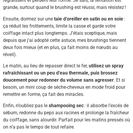
regraissent et perdent leur forme. Je sais, la tentation est
grande, surtout quand le brushing est réussi, mais résistez !
Ensuite, dormez sur une
taie d’oreiller en satin ou en soie
:
ça réduit les frottements, limite la casse et garde votre
coiffage intact plus longtemps. J’étais sceptique, mais
depuis que j’ai adopté cette astuce, mes brushings tiennent
deux fois mieux (et en plus, ça fait moins de nœuds au
réveil).
Le matin, au lieu de repasser direct le fer,
utilisez un spray
rafraîchissant ou un peu d’eau thermale, puis brossez
doucement pour redonner du volume sans agresser
. Et si
besoin, un mini coup de sèche-cheveux en mode froid pour
remettre en forme, ça fait des miracles.
Enfin, n’oubliez pas le
shampooing sec
: il absorbe l’excès de
sébum, redonne du peps aux racines et prolonge la fraîcheur
du coiffage, sans alourdir. Parfait pour les matins pressés où
on n’a pas le temps de tout refaire.