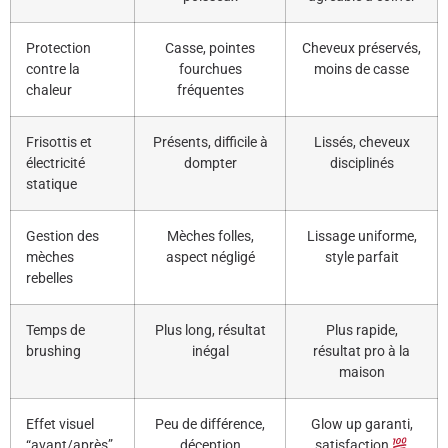
Protection
Casse, pointes
Cheveux préservés,
contre la
fourchues
moins de casse
chaleur
fréquentes
Frisottis et
Présents, difficile à
Lissés, cheveux
électricité
dompter
disciplinés
statique
Gestion des
Mèches folles,
Lissage uniforme,
mèches
aspect négligé
style parfait
rebelles
Temps de
Plus long, résultat
Plus rapide,
brushing
inégal
résultat pro à la
maison
Effet visuel
Peu de différence,
Glow up garanti,
“avant/après”
déception
satisfaction