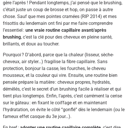
gère l’après ! Pendant longtemps, j’ai pensé que le brushing,
c’était juste un coup de brosse et hop, on passe à autre
chose. Sauf que mes pointes cramées (RIP 2014) et mes
frisottis du lendemain ont fini par me faire comprendre
l’essentiel :
une vraie routine capillaire avant/après
brushing
, c’est la clé pour des cheveux en pleine santé,
brillants, et doux au toucher.
Pourquoi ? D’abord, parce que la chaleur (lisseur, sèche-
cheveux, air styler…) fragilise la fibre capillaire. Sans
protection, bonjour la casse, les fourches, le cheveu
mousseux, et la couleur qui vire. Ensuite, une routine bien
pensée prépare la matière : cheveux propres, hydratés,
démêlés, c’est le secret d’un brushing facile à réaliser et qui
tient plus longtemps. Enfin, l’après, c’est carrément la cerise
sur le gâteau : en fixant le coiffage et en maintenant
l’hydratation, on évite le côté “gonflé” dès le lendemain (ou le
fameux effet casque du 3e jour…).
En bref :
adopter une routine capillaire complète
, c’est dire