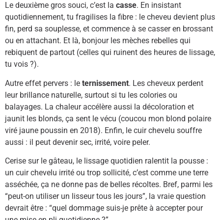
Le deuxième gros souci, c’est la
casse
. En insistant
quotidiennement, tu fragilises la fibre : le cheveu devient plus
fin, perd sa souplesse, et commence à se casser en brossant
ou en attachant. Et là, bonjour les mèches rebelles qui
rebiquent de partout (celles qui ruinent des heures de lissage,
tu vois ?).
Autre effet pervers : le
ternissement
. Les cheveux perdent
leur brillance naturelle, surtout si tu les colories ou
balayages. La chaleur accélère aussi la décoloration et
jaunit les blonds, ça sent le vécu (coucou mon blond polaire
viré jaune poussin en 2018). Enfin, le cuir chevelu souffre
aussi : il peut devenir sec, irrité, voire peler.
Cerise sur le gâteau, le lissage quotidien ralentit la pousse :
un cuir chevelu irrité ou trop sollicité, c’est comme une terre
asséchée, ça ne donne pas de belles récoltes. Bref, parmi les
“peut-on utiliser un lisseur tous les jours”, la vraie question
devrait être : “quel dommage suis-je prête à accepter pour
une mise en pli quotidienne ?”.