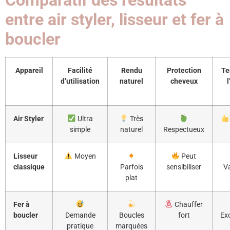
Comparatif des résultats
entre air styler, lisseur et fer à
boucler
Appareil
Facilité
Rendu
Protection
Te
d’utilisation
naturel
cheveux
l
Air Styler
Ultra
Très
simple
naturel
Respectueux
Lisseur
Moyen
Peut
classique
Parfois
sensibiliser
Va
plat
Fer à
Chauffer
boucler
Demande
Boucles
fort
Exc
pratique
marquées