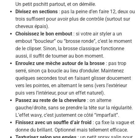
Un petit pschitt partout, et on démêle.
Divisez en sections
: pas la peine d’en faire 12, deux ou
trois suffisent pour avoir plus de contrôle (surtout sur
cheveux épais).
Choisissez le bon embout
: si votre air styler a un
embout “boucleur” ou “brosse ronde”, c’est le moment
de le clipser. Sinon, la brosse classique fonctionne
aussi, il suffit de tourner au bon moment.
Enroulez une mèche autour de la brosse
: pas trop
serré, sinon ça boucle au lieu d’onduler. Maintenez
quelques secondes tout en faisant glisser doucement
vers les pointes, en alternant le sens (vers l’extérieur
puis vers l’intérieur, pour un effet naturel).
Passez au reste de la chevelure
: on alterne
gauche/droite, sans se prendre la tête sur la régularité.
L’effet wavy, c’est justement ce côté “imparfait”.
Finissez avec un souffle d’air froid
: ça fixe la vague et
donne du brillant. Optionnel mais tellement efficace.
Texturisez selon vos envies
: un petit spray salin pour