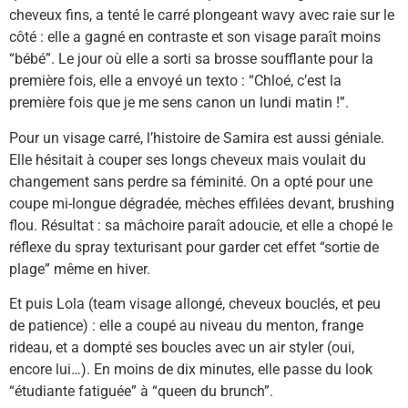
cheveux fins, a tenté le carré plongeant wavy avec raie sur le
côté : elle a gagné en contraste et son visage paraît moins
“bébé”. Le jour où elle a sorti sa brosse soufflante pour la
première fois, elle a envoyé un texto : “Chloé, c’est la
première fois que je me sens canon un lundi matin !”.
Pour un visage carré, l’histoire de Samira est aussi géniale.
Elle hésitait à couper ses longs cheveux mais voulait du
changement sans perdre sa féminité. On a opté pour une
coupe mi-longue dégradée, mèches effilées devant, brushing
flou. Résultat : sa mâchoire paraît adoucie, et elle a chopé le
réflexe du spray texturisant pour garder cet effet “sortie de
plage” même en hiver.
Et puis Lola (team visage allongé, cheveux bouclés, et peu
de patience) : elle a coupé au niveau du menton, frange
rideau, et a dompté ses boucles avec un air styler (oui,
encore lui…). En moins de dix minutes, elle passe du look
“étudiante fatiguée” à “queen du brunch”.