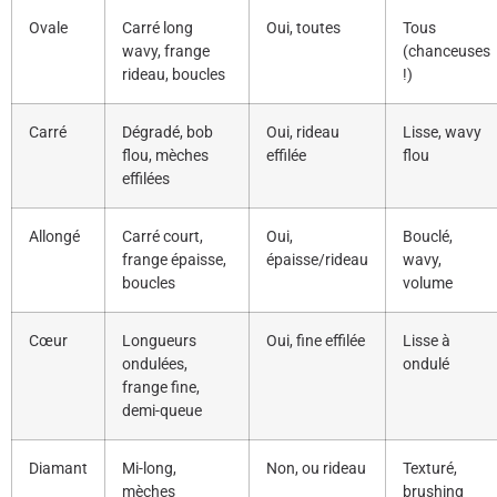
Ovale
Carré long
Oui, toutes
Tous
wavy, frange
(chanceuses
rideau, boucles
!)
Carré
Dégradé, bob
Oui, rideau
Lisse, wavy
flou, mèches
effilée
flou
effilées
Allongé
Carré court,
Oui,
Bouclé,
frange épaisse,
épaisse/rideau
wavy,
boucles
volume
Cœur
Longueurs
Oui, fine effilée
Lisse à
ondulées,
ondulé
frange fine,
demi-queue
Diamant
Mi-long,
Non, ou rideau
Texturé,
mèches
brushing