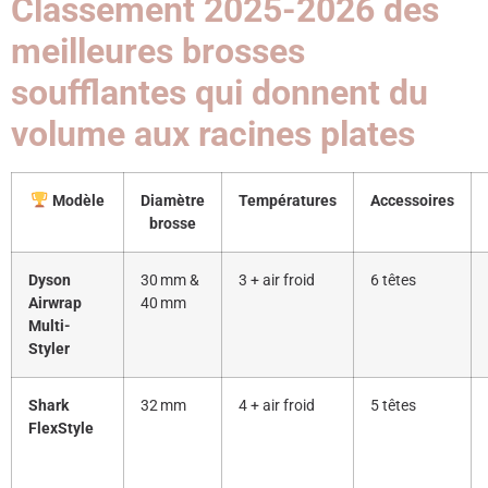
Classement 2025-2026 des
meilleures brosses
soufflantes qui donnent du
volume aux racines plates
Modèle
Diamètre
Températures
Accessoires
brosse
Dyson
30 mm &
3 + air froid
6 têtes
Airwrap
40 mm
Multi-
Styler
Shark
32 mm
4 + air froid
5 têtes
FlexStyle