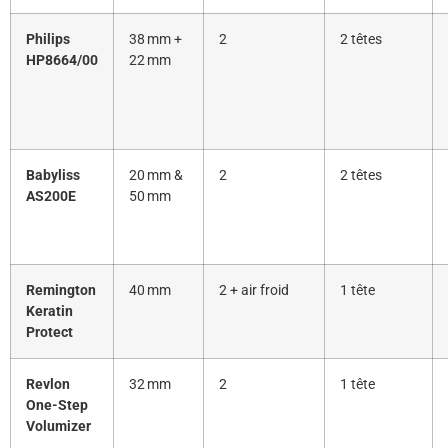
Philips
38 mm +
2
2 têtes
HP8664/00
22 mm
Babyliss
20 mm &
2
2 têtes
AS200E
50 mm
Remington
40 mm
2 + air froid
1 tête
Keratin
Protect
Revlon
32 mm
2
1 tête
One-Step
Volumizer