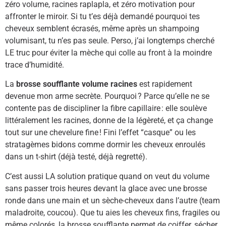
zéro volume, racines raplapla, et zéro motivation pour
affronter le miroir. Si tu t’es déjà demandé pourquoi tes
cheveux semblent écrasés, même après un shampoing
volumisant, tu n’es pas seule. Perso, j’ai longtemps cherché
LE truc pour éviter la mèche qui colle au front à la moindre
trace d’humidité.
La
brosse soufflante volume racines
est rapidement
devenue mon arme secrète. Pourquoi ? Parce qu’elle ne se
contente pas de discipliner la fibre capillaire : elle soulève
littéralement les racines, donne de la légèreté, et ça change
tout sur une chevelure fine ! Fini l’effet “casque” ou les
stratagèmes bidons comme dormir les cheveux enroulés
dans un t-shirt (déjà testé, déjà regretté).
C’est aussi LA solution pratique quand on veut du volume
sans passer trois heures devant la glace avec une brosse
ronde dans une main et un sèche-cheveux dans l’autre (team
maladroite, coucou). Que tu aies les cheveux fins, fragiles ou
même colorés, la brosse soufflante permet de coiffer, sécher