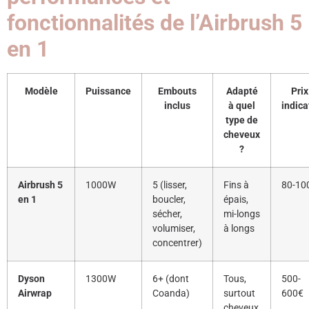
fonctionnalités de l’Airbrush 5
en 1
Modèle
Puissance
Embouts
Adapté
Prix
inclus
à quel
indica
type de
cheveux
?
Airbrush 5
1000W
5 (lisser,
Fins à
80-10
en 1
boucler,
épais,
sécher,
mi-longs
volumiser,
à longs
concentrer)
Dyson
1300W
6+ (dont
Tous,
500-
Airwrap
Coanda)
surtout
600€
cheveux