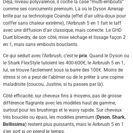
Déjà, niveau polyvalence, il coche la case “multi-embouts”
comme ses concurrents premium. Là où le Dyson Airwrap
brille par sa technologie Coanda (effet d’air ultra-doux pour
coiffer sans chaleur extrême), l’Airbrush 5 en 1 fait le taff
avec une diffusion d’air classique, mais correcte. Le GHD
Duet blowdry, de son côté, mixe séchage et lissage façon 2
en 1, mais sans embouts bouclants.
Ce qui séduit avec l’Airbrush, c’est le
prix
. Quand le Dyson ou
le Shark FlexStyle tutoient les 400-600€, le Airbrush 5 en 1,
lui, se trouve facilement sous la barre des 100€. Moins de
stress si on a peur de l’abîmer ou de le prêter à une copine
maladroite (coucou, Justine, si tu passes par là).
Côté efficacité, sur cheveux fins à moyens, pas de grosse
différence flagrante avec les modèles haut de gamme,
surtout pour les brushings et le wavy rapide. Sur cheveux
très bouclés ou épais, les modèles premium (
Dyson
,
Shark
,
Bellissima
) restent plus puissants, mais le Airbrush 5 en 1
s’en sort si on prend le temps.