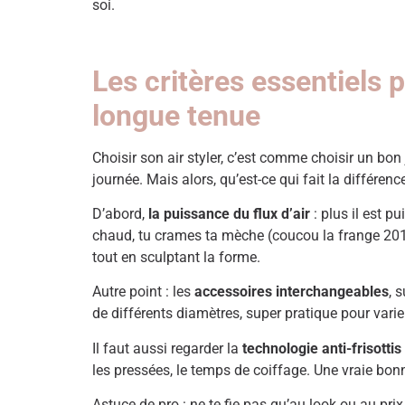
soi.
Les critères essentiels 
longue tenue
Choisir son air styler, c’est comme choisir un bon j
journée. Mais alors, qu’est-ce qui fait la différ
D’abord,
la puissance du flux d’air
: plus il est pu
chaud, tu crames ta mèche (coucou la frange 2014
tout en sculptant la forme.
Autre point : les
accessoires interchangeables
, 
de différents diamètres, super pratique pour varier
Il faut aussi regarder la
technologie anti-frisottis
les pressées, le temps de coiffage. Une vraie b
Astuce de pro : ne te fie pas qu’au look ou au pri