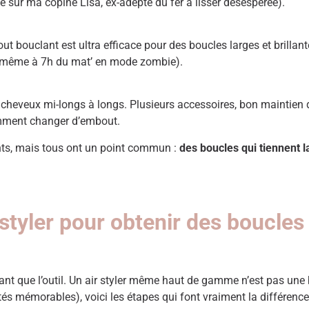
té sur ma copine Lisa, ex-adepte du fer à lisser désespérée).
 bouclant est ultra efficace pour des boucles larges et brillantes
in (même à 7h du mat’ en mode zombie).
s cheveux mi-longs à longs. Plusieurs accessoires, bon maintien de
omment changer d’embout.
nts, mais tous ont un point commun :
des boucles qui tiennent l
styler pour obtenir des boucles 
utant que l’outil. Un air styler même haut de gamme n’est pas un
atés mémorables), voici les étapes qui font vraiment la différenc