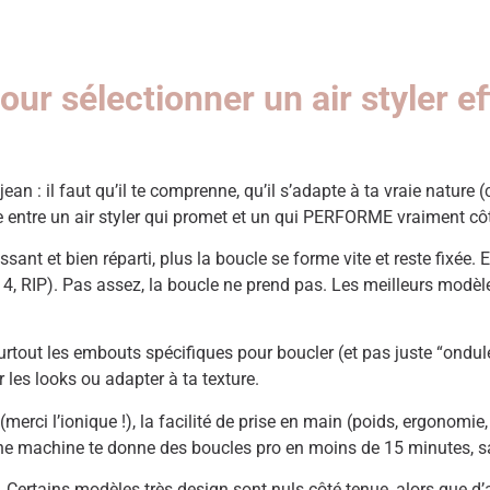
pour sélectionner un air styler 
ean : il faut qu’il te comprenne, qu’il s’adapte à ta vraie nature (c
ence entre un air styler qui promet et un qui PERFORME vraiment c
issant et bien réparti, plus la boucle se forme vite et reste fixée. 
, RIP). Pas assez, la boucle ne prend pas. Les meilleurs modèles
surtout les embouts spécifiques pour boucler (et pas juste “ondu
 les looks ou adapter à ta texture.
(merci l’ionique !), la facilité de prise en main (poids, ergonomie
onne machine te donne des boucles pro en moins de 15 minutes, 
x. Certains modèles très design sont nuls côté tenue, alors que d’