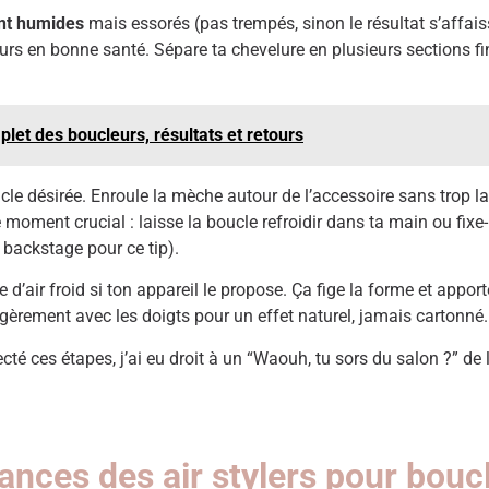
nt humides
mais essorés (pas trempés, sinon le résultat s’affais
rs en bonne santé. Sépare ta chevelure en plusieurs sections fine
let des boucleurs, résultats et retours
cle désirée. Enroule la mèche autour de l’accessoire sans trop la s
oment crucial : laisse la boucle refroidir dans ta main ou fixe-l
 backstage pour ce tip).
’air froid si ton appareil le propose. Ça fige la forme et apporte 
légèrement avec les doigts pour un effet naturel, jamais cartonné.
ecté ces étapes, j’ai eu droit à un “Waouh, tu sors du salon ?” de
nces des air stylers pour boucl