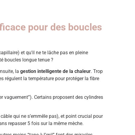
efficace pour des boucles
apillaire) et qu’il ne te lâche pas en pleine
ôté boucles longue tenue ?
Ensuite, la
gestion intelligente de la chaleur
. Trop
 régulent la température pour protéger la fibre
ler vaguement”). Certains proposent des cylindres
, câble qui ne s’emmêle pas), et point crucial pour
sans repasser 5 fois sur la même mèche.
autres moins “tape-à-l’œil” font des miracles.