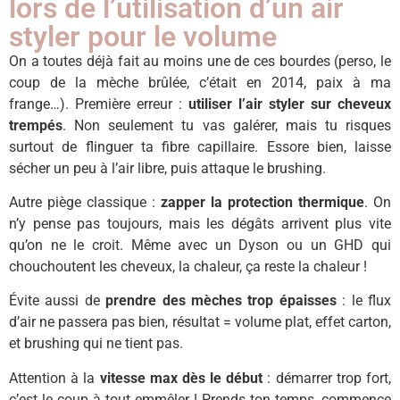
lors de l’utilisation d’un air
styler pour le volume
On a toutes déjà fait au moins une de ces bourdes (perso, le
coup de la mèche brûlée, c’était en 2014, paix à ma
frange…). Première erreur :
utiliser l’air styler sur cheveux
trempés
. Non seulement tu vas galérer, mais tu risques
surtout de flinguer ta fibre capillaire. Essore bien, laisse
sécher un peu à l’air libre, puis attaque le brushing.
Autre piège classique :
zapper la protection thermique
. On
n’y pense pas toujours, mais les dégâts arrivent plus vite
qu’on ne le croit. Même avec un Dyson ou un GHD qui
chouchoutent les cheveux, la chaleur, ça reste la chaleur !
Évite aussi de
prendre des mèches trop épaisses
: le flux
d’air ne passera pas bien, résultat = volume plat, effet carton,
et brushing qui ne tient pas.
Attention à la
vitesse max dès le début
: démarrer trop fort,
c’est le coup à tout emmêler ! Prends ton temps, commence