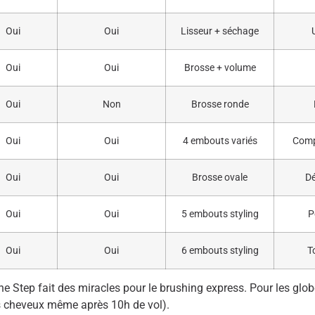
Oui
Oui
Lisseur + séchage
Oui
Oui
Brosse + volume
Oui
Non
Brosse ronde
Oui
Oui
4 embouts variés
Compa
Oui
Oui
Brosse ovale
Dé
Oui
Oui
5 embouts styling
P
Oui
Oui
6 embouts styling
T
e Step fait des miracles pour le brushing express. Pour les glo
les cheveux même après 10h de vol).