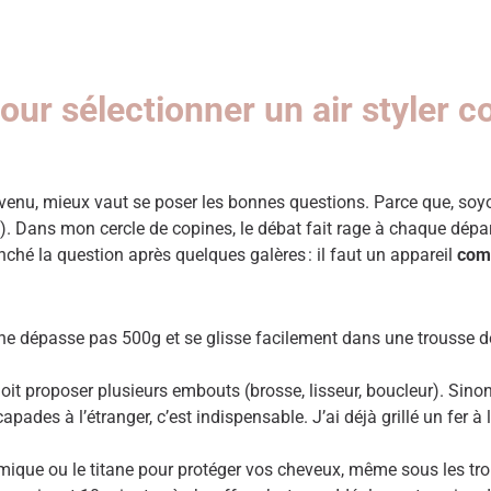
pour sélectionner un air styler 
er venu, mieux vaut se poser les bonnes questions. Parce que, so
s). Dans mon cercle de copines, le débat fait rage à chaque dépar
anché la question après quelques galères : il faut un appareil
com
 qui ne dépasse pas 500g et se glisse facilement dans une trousse d
doit proposer plusieurs embouts (brosse, lisseur, boucleur). Sino
pades à l’étranger, c’est indispensable. J’ai déjà grillé un fer à 
ramique ou le titane pour protéger vos cheveux, même sous les tro