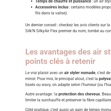
Temps de chauffe et puissance
: un air st
Accessoires inclus
: certains modèles propo
fils dans la valise).
Un dernier conseil : checkez les avis clients sur la
Silk’N SilkyAir Flex premier du nom, tombé au c
Les avantages des air s
points clés à retenir
Le vrai plaisir avec un
air styler nomade
, c’est d
miroir. Pour moi, le principal atout, c’est la
polyva
lissés ou wavy, on adapte selon l’humeur (ou l’h
Autre avantage : la
protection des cheveux
. Beau
limiter la surchauffe et préserver la fibre capilla
Côté pratique, c’est aussi un gain de temps mon