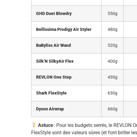
GHD Duet Blowdry
550g
Bellissima Prodigy Air Styler
480g
BaByliss Air Wand
520g
Silk’N SilkyAir Flex
400g
REVLON One Step
430g
Shark FlexStyle
630g
Dyson Airwrap
660g
Astuce
: Pour les budgets serrés, le REVLON On
FlexStyle sont des valeurs sûres (et font briller 