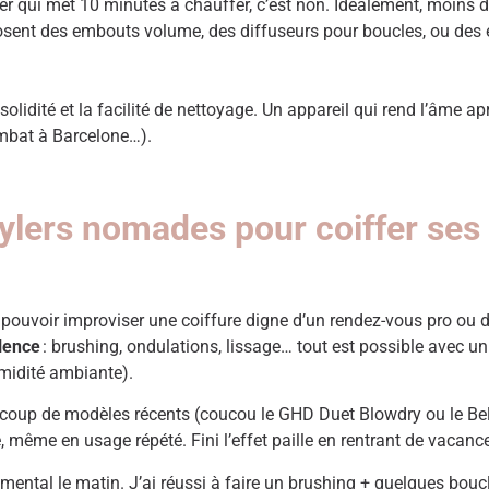
yler qui met 10 minutes à chauffer, c’est non. Idéalement, moins 
sent des embouts volume, des diffuseurs pour boucles, ou des ét
 solidité et la facilité de nettoyage. Un appareil qui rend l’âme a
ombat à Barcelone…).
tylers nomades pour coiffer ses
e pouvoir improviser une coiffure digne d’un rendez-vous pro ou 
lence
: brushing, ondulations, lissage… tout est possible avec un
umidité ambiante).
coup de modèles récents (coucou le GHD Duet Blowdry ou le Bell
ire, même en usage répété. Fini l’effet paille en rentrant de vaca
umental le matin. J’ai réussi à faire un brushing + quelques b