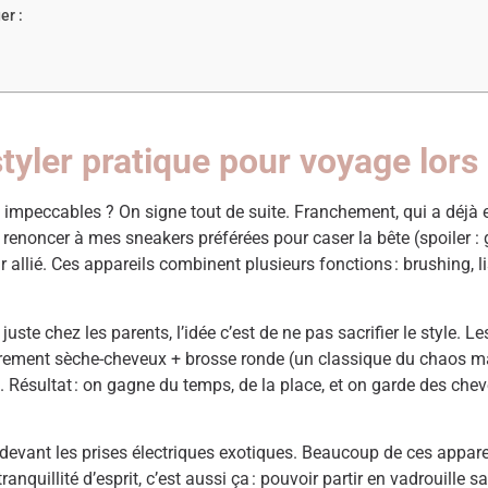
er :
styler pratique pour voyage lor
 impeccables ? On signe tout de suite. Franchement, qui a déjà
û renoncer à mes sneakers préférées pour caser la bête (spoiler : 
r allié. Ces appareils combinent plusieurs fonctions : brushing, 
te chez les parents, l’idée c’est de ne pas sacrifier le style.
ent sèche-cheveux + brosse ronde (un classique du chaos matinal)
g. Résultat : on gagne du temps, de la place, et on garde des c
 devant les prises électriques exotiques. Beaucoup de ces appare
anquillité d’esprit, c’est aussi ça : pouvoir partir en vadrouille