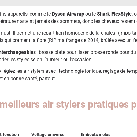
ains appareils, comme le
Dyson Airwrap
ou le
Shark FlexStyle
, 
pérature n’atteint jamais des sommets, donc les cheveux restent
 must. Il permet une répartition homogène de la chaleur (impor
uds qui crament la fibre (RIP ma frange de 2014, brûlée avec un f
nterchangeables
: brosse plate pour lisser, brosse ronde pour d
arier les styles selon l’humeur ou l’occasion.
ilégiez les air stylers avec : technologie ionique, réglage de te
t en bonne santé, partout !
eilleurs air stylers pratiques 
tifonction
Voltage universel
Embouts inclus