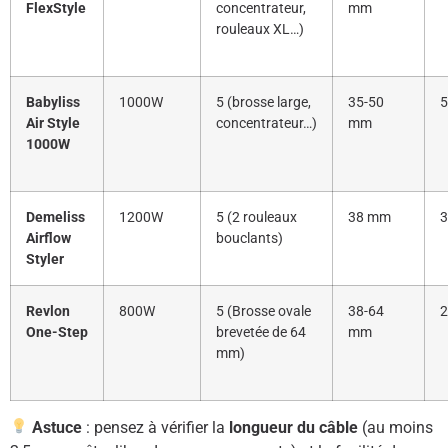
FlexStyle
concentrateur,
mm
rouleaux XL…)
Babyliss
1000W
5 (brosse large,
35-50
5
Air Style
concentrateur…)
mm
1000W
Demeliss
1200W
5 (2 rouleaux
38 mm
3
Airflow
bouclants)
Styler
Revlon
800W
5 (Brosse ovale
38-64
2
One-Step
brevetée de 64
mm
mm)
Astuce
: pensez à vérifier la
longueur du câble
(au moins