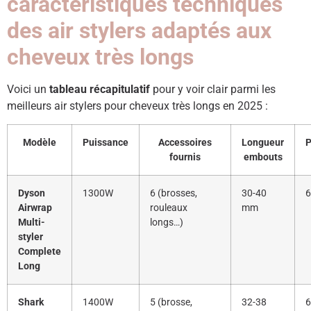
caractéristiques techniques
des air stylers adaptés aux
cheveux très longs
Voici un
tableau récapitulatif
pour y voir clair parmi les
meilleurs air stylers pour cheveux très longs en 2025 :
Modèle
Puissance
Accessoires
Longueur
P
fournis
embouts
Dyson
1300W
6 (brosses,
30-40
6
Airwrap
rouleaux
mm
Multi-
longs…)
styler
Complete
Long
Shark
1400W
5 (brosse,
32-38
6