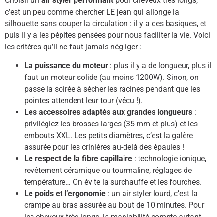
Choisir un
air styler performant
pour cheveux très longs,
c’est un peu comme chercher LE jean qui allonge la
silhouette sans couper la circulation : il y a des basiques, et
puis il y a les pépites pensées pour nous faciliter la vie. Voici
les critères qu’il ne faut jamais négliger :
La puissance du moteur
: plus il y a de longueur, plus il
faut un moteur solide (au moins 1200W). Sinon, on
passe la soirée à sécher les racines pendant que les
pointes attendent leur tour (vécu !).
Les accessoires adaptés aux grandes longueurs
:
privilégiez les brosses larges (35 mm et plus) et les
embouts XXL. Les petits diamètres, c’est la galère
assurée pour les crinières au-delà des épaules !
Le respect de la fibre capillaire
: technologie ionique,
revêtement céramique ou tourmaline, réglages de
température… On évite la surchauffe et les fourches.
Le poids et l’ergonomie
: un air styler lourd, c’est la
crampe au bras assurée au bout de 10 minutes. Pour
les cheveux très longs, la maniabilité compte autant