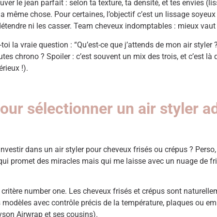
uver le jean parfait : selon ta texture, ta densité, et tes envies
 la même chose. Pour certaines, l’objectif c’est un lissage soyeux
détendre ni les casser. Team cheveux indomptables : mieux vaut m
 la vraie question : “Qu’est-ce que j’attends de mon air styler 
utes chrono ? Spoiler : c’est souvent un mix des trois, et c’est l
rieux !).
pour sélectionner un air styler 
stir dans un air styler pour cheveux frisés ou crépus ? Perso, j’a
il qui promet des miracles mais qui me laisse avec un nuage de fri
E critère number one. Les cheveux frisés et crépus sont naturellem
les modèles avec contrôle précis de la température, plaques ou e
son Airwrap et ses cousins).