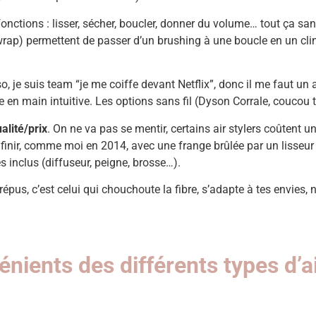
ifonctions : lisser, sécher, boucler, donner du volume… tout ça sa
ap) permettent de passer d’un brushing à une boucle en un clin d
so, je suis team “je me coiffe devant Netflix”, donc il me faut u
 en main intuitive. Les options sans fil (Dyson Corrale, coucou to
alité/prix
. On ne va pas se mentir, certains air stylers coûtent u
e finir, comme moi en 2014, avec une frange brûlée par un lisseur
s inclus (diffuseur, peigne, brosse…).
répus, c’est celui qui chouchoute la fibre, s’adapte à tes envies,
nients des différents types d’a