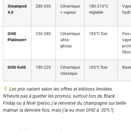
Steampod
280-330
Céramique
180-210°C
Vape
4.0
+ vapeur
réglable
hydr
GHD
250-280
Céramique
185°C fixe
Pas 
Platinum+
ultra-
vape
glossy
prot
fibre
GHD Gold
180-220
Céramique
185°C fixe
Basi
classique
Les prix varient selon les offres et éditions limitées.
N’hésite pas à guetter les promos, surtout lors du Black
Friday ou à Noël (perso, j’ai renversé du champagne sur belle-
maman la dernière fois, mais j’ai eu mon GHD à -30% !)